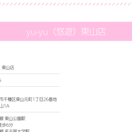
yu-yu（悠遊）東山店
遊）東山店
6
市千種区東山元町1丁目26番地
山1A
線 東山公園駅
徒歩6分
線 名古屋大学駅