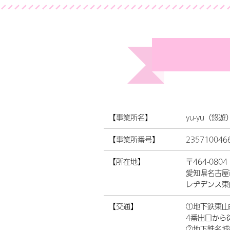
【事業所名】
yu-yu（悠
【事業所番号】
235710046
【所在地】
〒464-0804
愛知県名古屋
レヂデンス東
【交通】
①地下鉄東山
4番出口から
②地下鉄名城